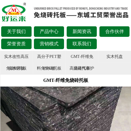
关于我们
产品中心
新闻资讯
合作伙伴
荣誉资质
营销模式
联系我们
实木改性高压
高分子PET塑
GMT-纤维免
实木托盘
免烧砖托板
实木床板
料免烧砖托板
PVC板
高温蒸气养护
烧砖托板
GMT-纤维免烧砖托板
板