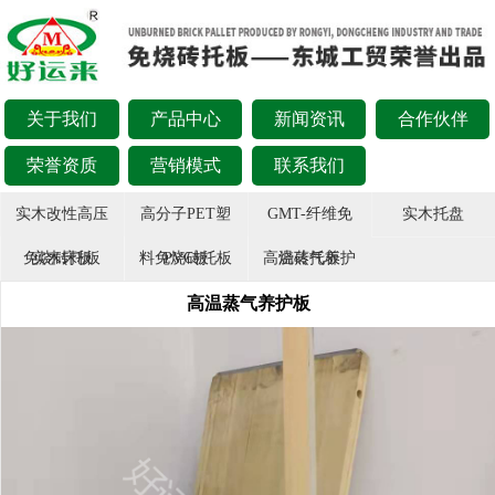
关于我们
产品中心
新闻资讯
合作伙伴
荣誉资质
营销模式
联系我们
实木改性高压
高分子PET塑
GMT-纤维免
实木托盘
免烧砖托板
实木床板
料免烧砖托板
PVC板
高温蒸气养护
烧砖托板
高温蒸气养护板
板