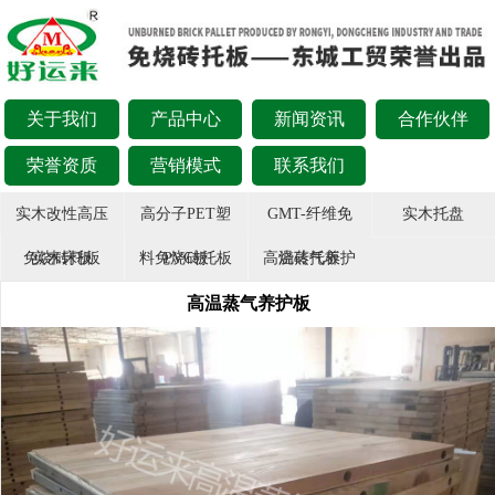
关于我们
产品中心
新闻资讯
合作伙伴
荣誉资质
营销模式
联系我们
实木改性高压
高分子PET塑
GMT-纤维免
实木托盘
免烧砖托板
实木床板
料免烧砖托板
PVC板
高温蒸气养护
烧砖托板
高温蒸气养护板
板