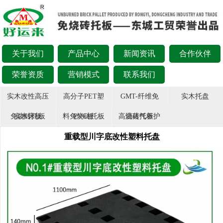
关于我们
产品中心
新闻资讯
合作伙伴
荣誉资质
营销模式
联系我们
实木改性高压
高分子PET塑
GMT-纤维免
实木托盘
免烧砖托板
实木床板
料免烧砖托板
PVC板
高温蒸气养护
烧砖托板
重载型川字底改性塑料托盘
板